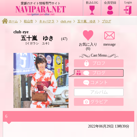
Login
飲みLOG
会員登録
愛媛のナイト情報専門サイト
五十嵐 ゆきのメニュー
ホーム
松山市
キャバクラ
club eye
五十嵐 ゆき
ブログ
club eye
五十嵐 ゆき
(47)
[イガラシ ユキ]
お気に入り
message
(6)
Cast Menu
8/3
更新
club eyeのメニュー
6
2022年06月29日 13時39分