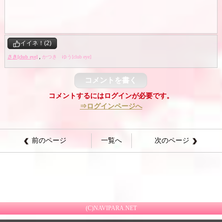
イイネ！(2)
さき[club eye]
,
かつき ゆう[club eye]
コメントを書く
コメントするにはログインが必要です。
⇒ログインページへ
前のページ
一覧へ
次のページ
(C)NAVIPARA.NET