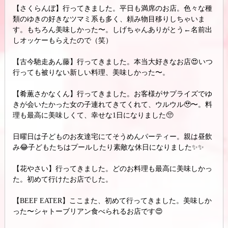
【さくらんぼ】行ってきました。平日も満席のお店。色々な種
類のゆきの好きなツマミ系も多く、頼み物目移りしちゃいま
す。もちろん美味しかった〜。しげちゃんありがとう←名前出
しオッケーもらえたので（笑）
【古今馳走あん藤】行ってきました。本当大好きなお店😍いつ
行っても被りない新しい料理、美味しかった〜。
【肴薫さかなくん】行ってきました。お客様がサプライズでゆ
きが会いたかった女の子連れてきてくれて、ウルウル🥹〜。料
理も最高に美味しくて、幸せな1日になりました🥺
日曜日は子どものお友達宅にてそうめんパーティー。親は昼飲
み😂子どもたちはプールしたり素敵な休日になりました✨✨
【花やさい】行ってきました。どのお料理も最高に美味しかっ
た。初めて行けたお店でした。
【BEEF EATER】ここまた、初めて行ってきました。美味しか
った〜シャトーブリアン食べられるお店です😍