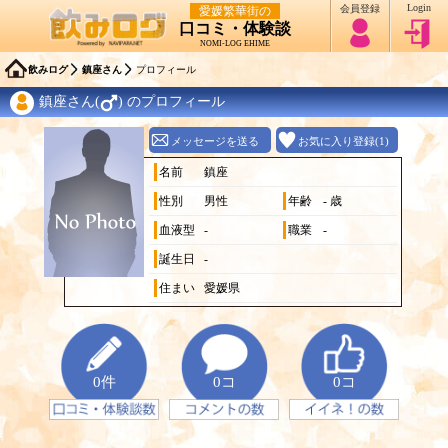
Login
会員登録
愛媛繁華街の
口コミ・体験談
NOMI-LOG EHIME
飲みログ
鎮座さん
プロフィール
鎮座さん(
) のプロフィール
メッセージを送る
お気に入り登録(1)
名前
鎮座
性別
男性
年齢
- 歳
血液型
-
職業
-
誕生日
-
住まい
愛媛県
0件
0コ
0コ