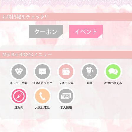
お得情報をチェック!!
Mix Bar B&Sのメニュー
キャスト情報
ｷｬｽﾄ&店ブログ
システム等
動画
友達に教える
道案内
お店に電話
求人情報