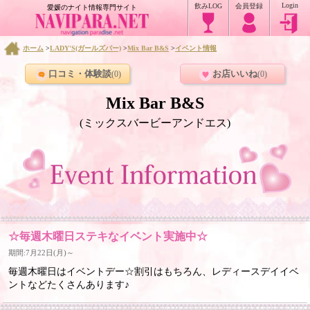
Login
飲みLOG
会員登録
愛媛のナイト情報専門サイト
ホーム
>
LADY'S(ガールズバー)
>
Mix Bar B&S
>
イベント情報
口コミ・体験談
お店いいね
(0)
(0)
Mix Bar B&S
(ミックスバービーアンドエス)
☆毎週木曜日ステキなイベント実施中☆
期間:7月22日(月)～
毎週木曜日はイベントデー☆割引はもちろん、レディースデイイベ
ントなどたくさんあります♪