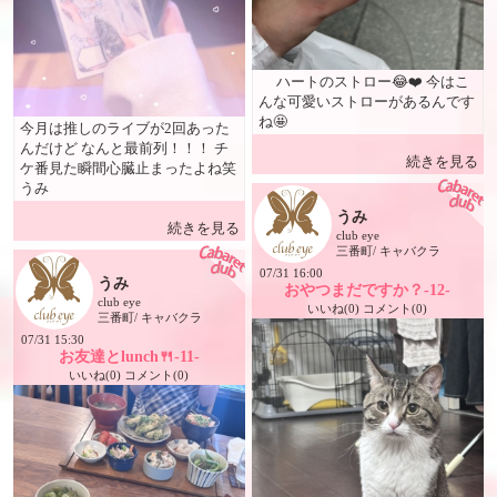
ハートのストロー😂❤️ 今はこ
んな可愛いストローがあるんです
ね🤩
今月は推しのライブが2回あった
んだけど なんと最前列！！！ チ
続きを見る
ケ番見た瞬間心臓止まったよね笑
うみ
うみ
続きを見る
club eye
三番町/ キャバクラ
07/31 16:00
うみ
おやつまだですか？-12-
club eye
いいね(0) コメント(0)
三番町/ キャバクラ
07/31 15:30
お友達とlunch🍴-11-
いいね(0) コメント(0)