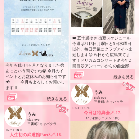
👑 五十嵐ゆき 出勤スケジュール
今週は8月3日月曜日と5日水曜日
以外、毎日元気にクラブアイへ出
勤します😊 昨日から広島来てま
す！ドリカムコンサート🎵今年2
今年も残り4ヶ月となりました😳
回目😆アンコールからの曲全部知
あっという間ですね😭 今月のイ
っててノリノリで一緒に歌いまく
ベントとお盆休みのお知らせです
続きを見る
って楽しかった〜🤭来年はワンダ
📢 今月もよろしくお願いし
ーランドスタートするみたいなの
ます🙇‍♀️
で、また抽選頑張るつもりです😆
うみ
8月はお盆休みと誕生日イベント
club eye
続きを見る
目白押し！ぜひチェックして来店
三番町/ キャバクラ
予定計画よろしくお願いします😊
07/31 18:30
最近体験から入店の女の子増えま
今日は特典会🪄-17-
うみ
した😊 クラブアイ＆Cats キャッ
いいね(0) コメント(0)
club eye
ツでは大・大・大募集中！😆✨ ま
三番町/ キャバクラ
だまだ…いや、お店が続く限り、
07/31 18:00
一緒に働いてくれる女の子・スタ
人生初の武道館Part3🪄-16-
ッフを積極採用中です✨ 20歳以上