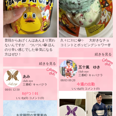
普段からあげくんはあんまり買わ
久々に31に😂✨ 大好きなチョ
ないんですが ついつい😂 ほん
コミントとポッピングシャワー🍨
のり辛い感じでした🤩 気になる
方はぜひ！
続きを見る
続きを見る
五十嵐 ゆき
club eye
三番町/ キャバクラ
あみ
08/03 09:20
club eye
今週の出勤
三番町/ キャバクラ
いいね(0) コメント(0)
08/01 12:50
8がつ！01
いいね(0) コメント(0)