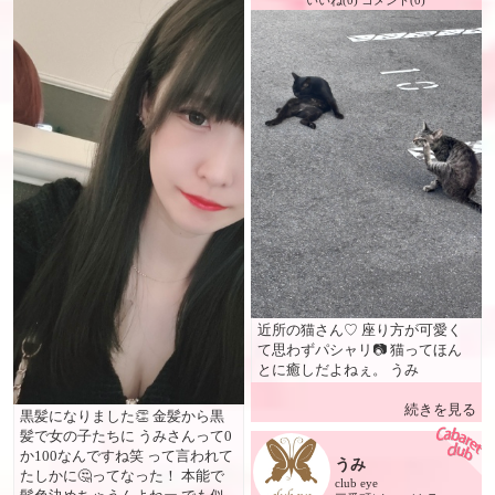
いいね(0) コメント(0)
近所の猫さん♡ 座り方が可愛く
て思わずパシャリ📷 猫ってほん
とに癒しだよねぇ。 うみ
続きを見る
黒髪になりました👏 金髪から黒
髪で女の子たちに うみさんって0
か100なんですね笑 って言われて
うみ
たしかに🤔ってなった！ 本能で
club eye