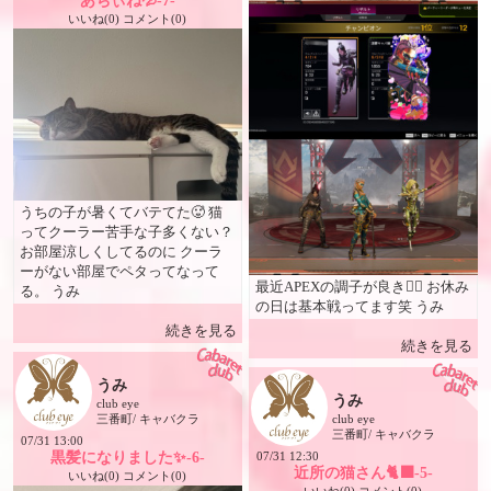
あちぃね💦-7-
いいね(0) コメント(0)
うちの子が暑くてバテてた🥵 猫
ってクーラー苦手な子多くない？
お部屋涼しくしてるのに クーラ
ーがない部屋でペタってなって
最近APEXの調子が良き🙆‍♀️ お休み
る。 うみ
の日は基本戦ってます笑 うみ
続きを見る
続きを見る
うみ
うみ
club eye
三番町/ キャバクラ
club eye
三番町/ キャバクラ
07/31 13:00
黒髪になりました✨-6-
07/31 12:30
近所の猫さん🐈‍⬛-5-
いいね(0) コメント(0)