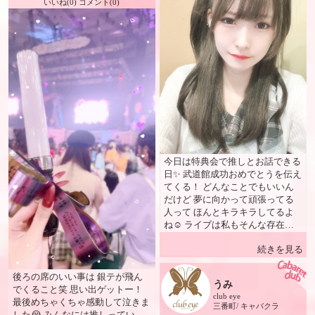
いいね(0) コメント(0)
で働いてみたい女性・男性・お知
り合い・お友達をご紹介いただけ
る方は、ぜひ五十嵐ゆきまで直接
ご連絡ください😊 松山では男性
経営のお店が多い中、 女性経営
者のお店だからこそ、安心感と働
きやすさを大切にしています。
私自身もアルバイトからスタート
した経験があるからこそ、女の子
1人1人の声に耳を傾け、安心して
長く働けるお店づくりを心がけて
います。 🥂 宴会・同伴のご案内
今日は特典会で推しとお話できる
団体様のご予約も増えています✨
日✨ 武道館成功おめでとうを伝え
🍻 宴会への女の子無料派遣も実
てくる！ どんなことでもいいん
施中！ 宴会後はそのままクラブ
だけど 夢に向かって頑張ってる
アイ＆CatsへGO🎶 女の子2〜3人
人って ほんとキラキラしてるよ
とのハーレム同伴も大歓迎😊 お
ね☺️ ライブは私もそんな存在に
食事処のご紹介や各種コースのご
なりたいなって 思わせてくれる
予約もできますので、お気軽にご
続きを見る
時間でした！ うみ
相談ください♪ 💃 出勤嬢多数！幅
広い年代が活躍中✨ 20代・30
後ろの席のいい事は 銀テが飛ん
代・40代が在籍♪ 平日は約15名、
うみ
でくること笑 思い出ゲットー！
週末は20名以上が出勤しています
club eye
最後めちゃくちゃ感動して泣きま
✨ 20年以上在籍している女の子か
三番町/ キャバクラ
した😭 みんなには推しってい