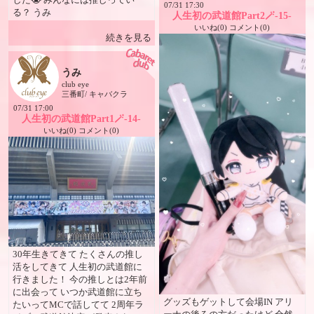
ら新人さんまで〜 「楽しかっ
07/31 17:30
る？ うみ
た〜😆」と笑顔で帰っていただけ
人生初の武道館Part2🪄-15-
るお店を目指しています✨ ✨ 「五
いいね(0) コメント(0)
続きを見る
十嵐ゆき、80歳まで現役で！」を
合言葉に✨ 気づかいのできる、人
として愛されるステキな女性を目
うみ
指し、共に学び、共に成長してい
club eye
けるお店を日々つくり続けます😊
三番町/ キャバクラ
🍽 食事処アカウント
07/31 17:00
Instagram【@club_eye_foods1】
人生初の武道館Part1🪄-14-
では、街中やおすすめの飲食店を
いいね(0) コメント(0)
どんどん紹介中✨ ぜひフォロー
してください😊 🍻 クラブアイ＆
Cats システム 飲み放題コース
（60分） 7,700円 キープコース
（90分） 7,700円 （各種ボトル
あり） 延長30分 3,300円 ✨指名料
無料 ✨シングルチャージ無料 ✨
同伴料無料 飲み放題・キープコ
ースどちらでも 🍺アサヒスーパ
ードライ生ビールOK！ 宴会への
30年生きてきて たくさんの推し
女の子無料派遣も大歓迎✨ 「女の
活をしてきて 人生初の武道館に
子呼んでや〜！」というお客様・
行きました！ 今の推しとは2年前
飲食店様もお気軽にどうぞ😆 他
に出会って いつか武道館に立ち
グッズもゲットして会場IN アリ
にはない魅力が詰まったキャバク
たいってMCで話してて 2周年ラ