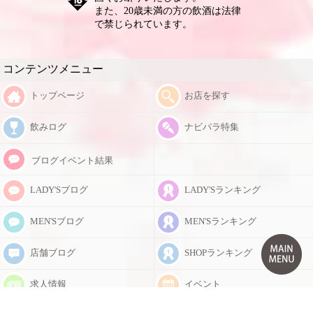
様のご予約も増えています✨ 🍻
また、20歳未満の方の飲酒は法律
宴会への女の子無料派遣も実施
で禁じられています。
中！ 宴会後はそのままクラブア
イ＆CatsへGO🎶 女の子2〜3人と
のハーレム同伴も大歓迎😊 お食
事処のご紹介や各種コースのご予
コンテンツメニュー
約もできますので、お気軽にご相
談ください♪ 💃 出勤嬢多数！幅広
トップページ
お店を探す
い年代が活躍中✨ 20代・30代・
40代が在籍♪ 平日は約15名、週末
は20名以上が出勤しています✨
飲みログ
ナビパラ特集
20年以上在籍している女の子から
新人さんまで〜 「楽しかった〜
ブログイベント結果
😆」と笑顔で帰っていただけるお
店を目指しています✨ ✨ 「五十嵐
ゆき、80歳まで現役で！」を合言
LADY'Sブログ
LADY'Sランキング
葉に✨ 気づかいのできる、人とし
て愛されるステキな女性を目指
MEN'Sブログ
MEN'Sランキング
し、共に学び、共に成長していけ
るお店を日々つくり続けます😊
🍽 食事処アカウント
店舗ブログ
SHOPランキング
Instagram【@club_eye_foods1】
では、街中やおすすめの飲食店を
求人情報
イベント
どんどん紹介中✨ ぜひフォロー
してください😊 🍻 クラブアイ＆