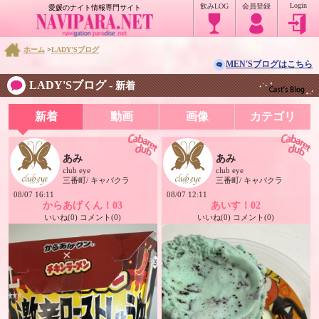
Login
飲みLOG
会員登録
愛媛のナイト情報専門サイト
ホーム
>
LADY'Sブログ
MEN'Sブログはこちら
LADY'Sブログ -
新着
新着
動画
画像
カテゴリ
あみ
あみ
club eye
club eye
三番町/ キャバクラ
三番町/ キャバクラ
08/07 16:11
08/07 12:11
からあげくん！03
あいす！02
いいね(0) コメント(0)
いいね(0) コメント(0)