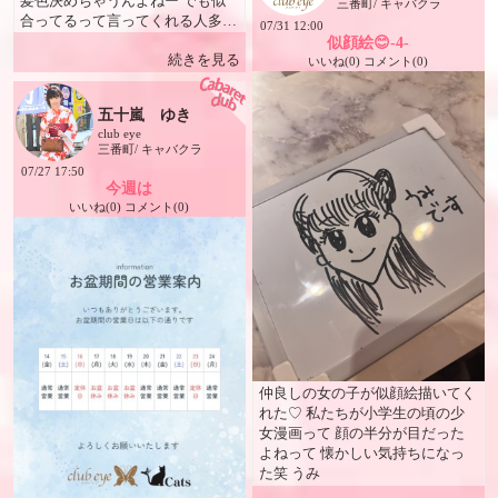
髪色決めちゃうんよねー でも似
三番町/ キャバクラ
合ってるって言ってくれる人多く
07/31 12:00
て嬉しい！ うみ
似顔絵😊-4-
続きを見る
いいね(0) コメント(0)
五十嵐 ゆき
club eye
三番町/ キャバクラ
07/27 17:50
今週は
いいね(0) コメント(0)
仲良しの女の子が似顔絵描いてく
れた♡ 私たちが小学生の頃の少
女漫画って 顔の半分が目だった
よねって 懐かしい気持ちになっ
た笑 うみ