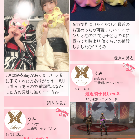
夜市で見つけたんだけど 最近の
お面めっちゃ可愛くない！？ サ
ンリオなの🥺 でも子どもの頃に
買ってた時より 倍くらいの値段
しました((ﾎﾞｿ うみ
続きを見る
うみ
7月は浴衣dayがありました♡ 見
club eye
に来てくれた方ありがとう！ 8月
三番町/ キャバクラ
も着る時あるので 前回見れなか
07/31 14:00
った方お見逃し無く！！ うみ
最近調子良い🔫-8-
いいね(0) コメント(0)
続きを見る
うみ
club eye
三番町/ キャバクラ
07/31 13:30