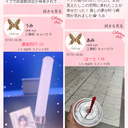
ーナの後ろの方だったけど 全然
ラです✨ 📱 SNS・メディア 📸
イブで武道館決定が発表されて
見えたしこの空間に来れたことが
Instagram
この日をすっごく楽しみにしてた
幸せだった！ 推しの夢が叶う瞬
@club_eye_yuki1117（ストーリ
続きを見る
の✨ うみ
間が見れました😭 うみ
ー毎日更新中✨） 🌐 Facebook 五
十嵐ゆき 🎥 YouTube 五十嵐ゆ
うみ
続きを見る
きチャンネル 🎵 TikTok
club eye
@igarashiyuki1117 📝 ナビパラ・
三番町/ キャバクラ
ポケパラ・ナイツネット掲載中
あみ
07/31 16:30
🎶 五十嵐ゆき テーマソング 『お
最前列‎🤍-13-
club eye
まえとおったらおもろいわ〜🎵
三番町/ キャバクラ
いいね(0) コメント(0)
どこのどいつもかなわんわ〜🎵』
07/31 16:02
📌 #ハイハーイ #なんとなんと #
はーと！10
五十嵐ゆきシャンパンコール #松
いいね(0) コメント(0)
山ナンバーワンクラブアイ #愛媛
県