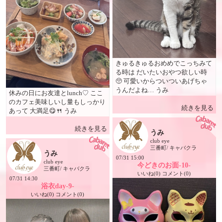
きゅるきゅるおめめでこっちみて
る時は だいたいおやつ欲しい時
🥺 可愛いからついついあげちゃ
うんだよね… うみ
休みの日にお友達とlunch♡ ここ
のカフェ美味しいし量もしっかり
続きを見る
あって 大満足😋🍴 うみ
続きを見る
うみ
club eye
三番町/ キャバクラ
うみ
07/31 15:00
club eye
今どきのお面-10-
三番町/ キャバクラ
いいね(0) コメント(0)
07/31 14:30
浴衣day-9-
いいね(0) コメント(0)