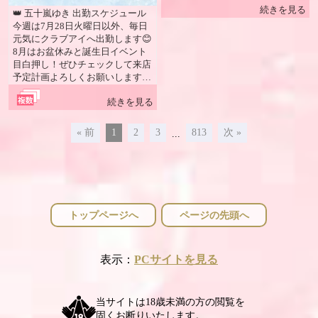
続きを見る
👑 五十嵐ゆき 出勤スケジュール
今週は7月28日火曜日以外、毎日
元気にクラブアイへ出勤します😊
8月はお盆休みと誕生日イベント
目白押し！ぜひチェックして来店
予定計画よろしくお願いします😊
最近体験の女の子増えました😊
続きを見る
クラブアイ＆Cats キャッツでは
大・大・大募集中！😆✨ まだま
だ…いや、お店が続く限り、一緒
« 前
1
2
3
813
次 »
...
に働いてくれる女の子・スタッフ
を積極採用中です✨ 20歳以上で働
いてみたい女性・男性・お知り合
い・お友達をご紹介いただける方
は、ぜひ五十嵐ゆきまで直接ご連
絡ください😊 松山では男性経営
トップページへ
ページの先頭へ
のお店が多い中、 女性経営者の
お店だからこそ、安心感と働きや
すさを大切にしています。 私自
身もアルバイトからスタートした
表示：
PCサイトを見る
経験があるからこそ、女の子1人1
人の声に耳を傾け、安心して長く
働けるお店づくりを心がけていま
当サイトは18歳未満の方の閲覧を
す。 🥂 宴会・同伴のご案内 団体
固くお断りいたします。