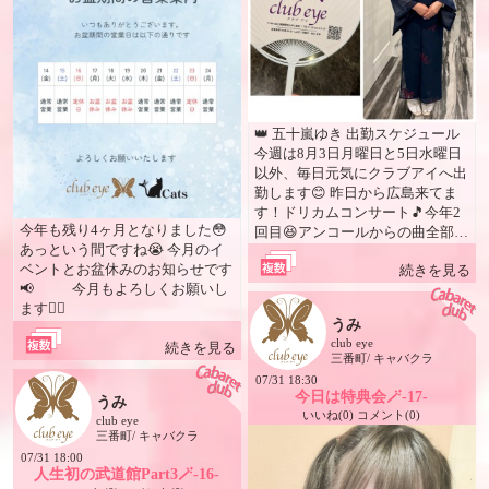
👑 五十嵐ゆき 出勤スケジュール
今週は8月3日月曜日と5日水曜日
以外、毎日元気にクラブアイへ出
勤します😊 昨日から広島来てま
す！ドリカムコンサート🎵今年2
今年も残り4ヶ月となりました😳
回目😆アンコールからの曲全部知
あっという間ですね😭 今月のイ
っててノリノリで一緒に歌いまく
ベントとお盆休みのお知らせです
続きを見る
って楽しかった〜🤭来年はワンダ
📢 今月もよろしくお願いし
ーランドスタートするみたいなの
ます🙇‍♀️
で、また抽選頑張るつもりです😆
うみ
8月はお盆休みと誕生日イベント
club eye
続きを見る
目白押し！ぜひチェックして来店
三番町/ キャバクラ
予定計画よろしくお願いします😊
07/31 18:30
最近体験から入店の女の子増えま
今日は特典会🪄-17-
うみ
した😊 クラブアイ＆Cats キャッ
いいね(0) コメント(0)
club eye
ツでは大・大・大募集中！😆✨ ま
三番町/ キャバクラ
だまだ…いや、お店が続く限り、
07/31 18:00
一緒に働いてくれる女の子・スタ
人生初の武道館Part3🪄-16-
ッフを積極採用中です✨ 20歳以上