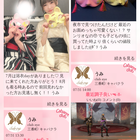
夜市で見つけたんだけど 最近の
お面めっちゃ可愛くない！？ サ
ンリオなの🥺 でも子どもの頃に
買ってた時より 倍くらいの値段
しました((ﾎﾞｿ うみ
続きを見る
うみ
7月は浴衣dayがありました♡ 見
club eye
に来てくれた方ありがとう！ 8月
三番町/ キャバクラ
も着る時あるので 前回見れなか
07/31 14:00
った方お見逃し無く！！ うみ
最近調子良い🔫-8-
いいね(0) コメント(0)
続きを見る
うみ
club eye
三番町/ キャバクラ
07/31 13:30