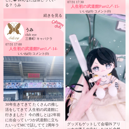
ら新人さんまで〜 「楽しかっ
07/31 17:30
る？ うみ
た〜😆」と笑顔で帰っていただけ
人生初の武道館Part2🪄-15-
るお店を目指しています✨ ✨ 「五
いいね(0) コメント(0)
続きを見る
十嵐ゆき、80歳まで現役で！」を
合言葉に✨ 気づかいのできる、人
として愛されるステキな女性を目
うみ
指し、共に学び、共に成長してい
club eye
けるお店を日々つくり続けます😊
三番町/ キャバクラ
🍽 食事処アカウント
07/31 17:00
Instagram【@club_eye_foods1】
人生初の武道館Part1🪄-14-
では、街中やおすすめの飲食店を
いいね(0) コメント(0)
どんどん紹介中✨ ぜひフォロー
してください😊 🍻 クラブアイ＆
Cats システム 飲み放題コース
（60分） 7,700円 キープコース
（90分） 7,700円 （各種ボトル
あり） 延長30分 3,300円 ✨指名料
無料 ✨シングルチャージ無料 ✨
同伴料無料 飲み放題・キープコ
ースどちらでも 🍺アサヒスーパ
ードライ生ビールOK！ 宴会への
30年生きてきて たくさんの推し
女の子無料派遣も大歓迎✨ 「女の
活をしてきて 人生初の武道館に
子呼んでや〜！」というお客様・
行きました！ 今の推しとは2年前
飲食店様もお気軽にどうぞ😆 他
に出会って いつか武道館に立ち
グッズもゲットして会場IN アリ
にはない魅力が詰まったキャバク
たいってMCで話してて 2周年ラ