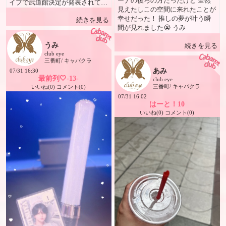
ーナの後ろの方だったけど 全然
ラです✨ 📱 SNS・メディア 📸
イブで武道館決定が発表されて
見えたしこの空間に来れたことが
Instagram
この日をすっごく楽しみにしてた
幸せだった！ 推しの夢が叶う瞬
@club_eye_yuki1117（ストーリ
続きを見る
の✨ うみ
間が見れました😭 うみ
ー毎日更新中✨） 🌐 Facebook 五
十嵐ゆき 🎥 YouTube 五十嵐ゆ
うみ
続きを見る
きチャンネル 🎵 TikTok
club eye
@igarashiyuki1117 📝 ナビパラ・
三番町/ キャバクラ
ポケパラ・ナイツネット掲載中
あみ
07/31 16:30
🎶 五十嵐ゆき テーマソング 『お
最前列‎🤍-13-
club eye
まえとおったらおもろいわ〜🎵
三番町/ キャバクラ
いいね(0) コメント(0)
どこのどいつもかなわんわ〜🎵』
07/31 16:02
📌 #ハイハーイ #なんとなんと #
はーと！10
五十嵐ゆきシャンパンコール #松
いいね(0) コメント(0)
山ナンバーワンクラブアイ #愛媛
県