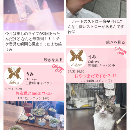
ハートのストロー😂❤️ 今はこ
んな可愛いストローがあるんです
ね🤩
今月は推しのライブが2回あった
んだけど なんと最前列！！！ チ
続きを見る
ケ番見た瞬間心臓止まったよね笑
うみ
うみ
続きを見る
club eye
三番町/ キャバクラ
07/31 16:00
うみ
おやつまだですか？-12-
club eye
いいね(0) コメント(0)
三番町/ キャバクラ
07/31 15:30
お友達とlunch🍴-11-
いいね(0) コメント(0)