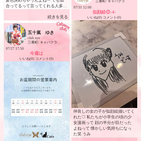
髪色決めちゃうんよねー でも似
三番町/ キャバクラ
合ってるって言ってくれる人多く
07/31 12:00
て嬉しい！ うみ
似顔絵😊-4-
続きを見る
いいね(0) コメント(0)
五十嵐 ゆき
club eye
三番町/ キャバクラ
07/27 17:50
今週は
いいね(0) コメント(0)
仲良しの女の子が似顔絵描いてく
れた♡ 私たちが小学生の頃の少
女漫画って 顔の半分が目だった
よねって 懐かしい気持ちになっ
た笑 うみ