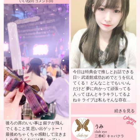
いいね(0) コメント(0)
で働いてみたい女性・男性・お知
り合い・お友達をご紹介いただけ
る方は、ぜひ五十嵐ゆきまで直接
ご連絡ください😊 松山では男性
経営のお店が多い中、 女性経営
者のお店だからこそ、安心感と働
きやすさを大切にしています。
私自身もアルバイトからスタート
した経験があるからこそ、女の子
1人1人の声に耳を傾け、安心して
長く働けるお店づくりを心がけて
います。 🥂 宴会・同伴のご案内
今日は特典会で推しとお話できる
団体様のご予約も増えています✨
日✨ 武道館成功おめでとうを伝え
🍻 宴会への女の子無料派遣も実
てくる！ どんなことでもいいん
施中！ 宴会後はそのままクラブ
だけど 夢に向かって頑張ってる
アイ＆CatsへGO🎶 女の子2〜3人
人って ほんとキラキラしてるよ
とのハーレム同伴も大歓迎😊 お
ね☺️ ライブは私もそんな存在に
食事処のご紹介や各種コースのご
なりたいなって 思わせてくれる
予約もできますので、お気軽にご
続きを見る
時間でした！ うみ
相談ください♪ 💃 出勤嬢多数！幅
広い年代が活躍中✨ 20代・30
後ろの席のいい事は 銀テが飛ん
代・40代が在籍♪ 平日は約15名、
うみ
でくること笑 思い出ゲットー！
週末は20名以上が出勤しています
club eye
最後めちゃくちゃ感動して泣きま
✨ 20年以上在籍している女の子か
三番町/ キャバクラ
した😭 みんなには推しってい