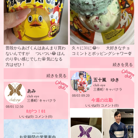
普段からあげくんはあんまり買わ
久々に31に😂✨ 大好きなチョ
ないんですが ついつい😂 ほん
コミントとポッピングシャワー🍨
のり辛い感じでした🤩 気になる
方はぜひ！
続きを見る
続きを見る
五十嵐 ゆき
club eye
三番町/ キャバクラ
あみ
08/03 09:20
club eye
今週の出勤
三番町/ キャバクラ
いいね(0) コメント(0)
08/01 12:50
8がつ！01
いいね(0) コメント(0)