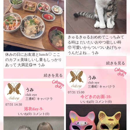
きゅるきゅるおめめでこっちみて
る時は だいたいおやつ欲しい時
🥺 可愛いからついついあげちゃ
うんだよね… うみ
休みの日にお友達とlunch♡ ここ
のカフェ美味しいし量もしっかり
続きを見る
あって 大満足😋🍴 うみ
続きを見る
うみ
club eye
三番町/ キャバクラ
うみ
07/31 15:00
club eye
今どきのお面-10-
三番町/ キャバクラ
いいね(0) コメント(0)
07/31 14:30
浴衣day-9-
いいね(0) コメント(0)