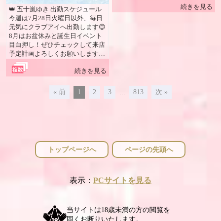
続きを見る
👑 五十嵐ゆき 出勤スケジュール
今週は7月28日火曜日以外、毎日
元気にクラブアイへ出勤します😊
8月はお盆休みと誕生日イベント
目白押し！ぜひチェックして来店
予定計画よろしくお願いします😊
最近体験の女の子増えました😊
続きを見る
クラブアイ＆Cats キャッツでは
大・大・大募集中！😆✨ まだま
だ…いや、お店が続く限り、一緒
« 前
1
2
3
813
次 »
...
に働いてくれる女の子・スタッフ
を積極採用中です✨ 20歳以上で働
いてみたい女性・男性・お知り合
い・お友達をご紹介いただける方
は、ぜひ五十嵐ゆきまで直接ご連
絡ください😊 松山では男性経営
トップページへ
ページの先頭へ
のお店が多い中、 女性経営者の
お店だからこそ、安心感と働きや
すさを大切にしています。 私自
身もアルバイトからスタートした
表示：
PCサイトを見る
経験があるからこそ、女の子1人1
人の声に耳を傾け、安心して長く
働けるお店づくりを心がけていま
当サイトは18歳未満の方の閲覧を
す。 🥂 宴会・同伴のご案内 団体
固くお断りいたします。