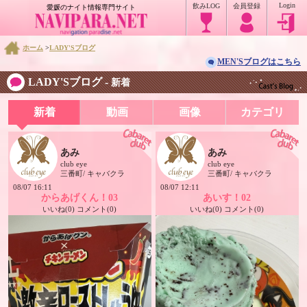
Login
飲みLOG
会員登録
愛媛のナイト情報専門サイト
ホーム
>
LADY'Sブログ
MEN'Sブログはこちら
LADY'Sブログ -
新着
新着
動画
画像
カテゴリ
あみ
あみ
club eye
club eye
三番町/ キャバクラ
三番町/ キャバクラ
08/07 16:11
08/07 12:11
からあげくん！03
あいす！02
いいね(0) コメント(0)
いいね(0) コメント(0)