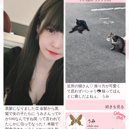
いいね(0) コメント(0)
近所の猫さん♡ 座り方が可愛く
て思わずパシャリ📷 猫ってほん
とに癒しだよねぇ。 うみ
続きを見る
黒髪になりました👏 金髪から黒
髪で女の子たちに うみさんって0
か100なんですね笑 って言われて
うみ
たしかに🤔ってなった！ 本能で
club eye