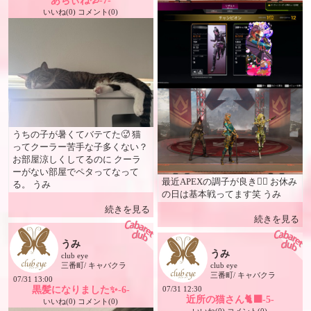
あちぃね💦-7-
いいね(0) コメント(0)
うちの子が暑くてバテてた🥵 猫
ってクーラー苦手な子多くない？
お部屋涼しくしてるのに クーラ
ーがない部屋でペタってなって
最近APEXの調子が良き🙆‍♀️ お休み
る。 うみ
の日は基本戦ってます笑 うみ
続きを見る
続きを見る
うみ
うみ
club eye
三番町/ キャバクラ
club eye
三番町/ キャバクラ
07/31 13:00
黒髪になりました✨-6-
07/31 12:30
近所の猫さん🐈‍⬛-5-
いいね(0) コメント(0)