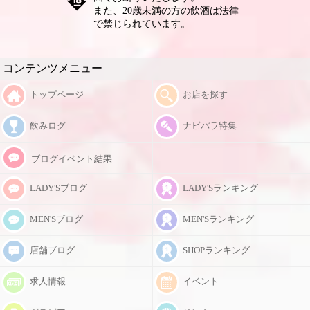
様のご予約も増えています✨ 🍻
また、20歳未満の方の飲酒は法律
宴会への女の子無料派遣も実施
で禁じられています。
中！ 宴会後はそのままクラブア
イ＆CatsへGO🎶 女の子2〜3人と
のハーレム同伴も大歓迎😊 お食
事処のご紹介や各種コースのご予
コンテンツメニュー
約もできますので、お気軽にご相
談ください♪ 💃 出勤嬢多数！幅広
トップページ
お店を探す
い年代が活躍中✨ 20代・30代・
40代が在籍♪ 平日は約15名、週末
は20名以上が出勤しています✨
飲みログ
ナビパラ特集
20年以上在籍している女の子から
新人さんまで〜 「楽しかった〜
ブログイベント結果
😆」と笑顔で帰っていただけるお
店を目指しています✨ ✨ 「五十嵐
ゆき、80歳まで現役で！」を合言
LADY'Sブログ
LADY'Sランキング
葉に✨ 気づかいのできる、人とし
て愛されるステキな女性を目指
MEN'Sブログ
MEN'Sランキング
し、共に学び、共に成長していけ
るお店を日々つくり続けます😊
🍽 食事処アカウント
店舗ブログ
SHOPランキング
Instagram【@club_eye_foods1】
では、街中やおすすめの飲食店を
求人情報
イベント
どんどん紹介中✨ ぜひフォロー
してください😊 🍻 クラブアイ＆