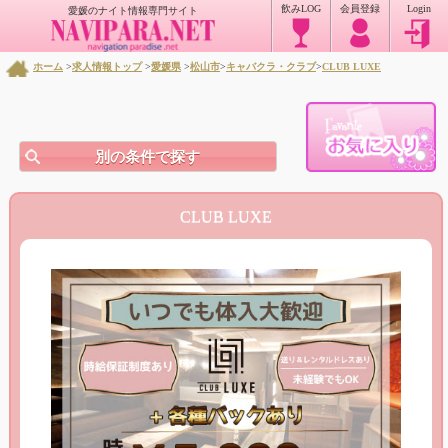
飲みLOG
会員登録
Login
愛媛のナイト情報専門サイト
ホーム
>
求人情報トップ
>
愛媛県
>
松山市
>
キャバクラ・クラブ
>
CLUB LUXE
別の条件で探す
CLUB LUXE