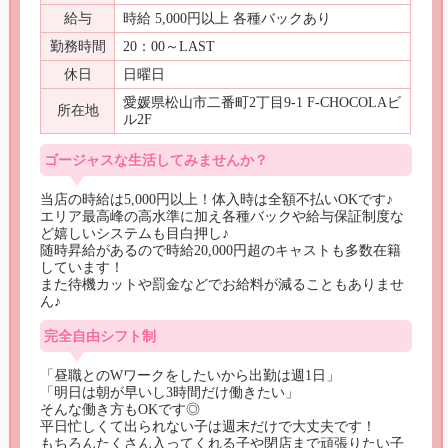
給与
時給 5,000円以上 各種バックあり
勤務時間
20：00～LAST
休日
日曜日
愛媛県松山市二番町2丁目9-1 F-CHOCOLAビ
所在地
ル2F
ゴージャスな生活してみませんか？
当店の時給は5,000円以上！体入時は全額不払いOKです♪

エリア最高峰の高水準に加え各種バックや給与保証制度な
ど嬉しいシステムも目白押し♪

随時昇給があるので時給20,000円超のキャストも多数在籍
しています！

また待機カットや罰金などでお給料が減ることもありませ
ん♪
完全自由シフト制
「昼職とのWワークをしたいから出勤は週1日」

「明日は朝が早いし3時間だけ働きたい」

そんな働き方もOKです◎

平日忙しくて出られない子は週末だけで大丈夫です！

もちろんたくさん入ってくれる子や閉店まで頑張りたい子