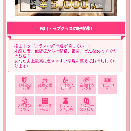
松山トップクラスの好待遇!!
松山トップクラスの好待遇が揃っています！
未経験者、他店様からの移籍、復帰、どんな女の子でも
大歓迎!!
あなた史上最高に働きやすい環境を整えてお待ちしてお
ります♪
未経験者
経験者優
1日体験入
全額日払
日払いＯ
大歓迎
遇
店可能
いＯＫ
Ｋ
各種報奨
週１出勤
ドレスレ
友達同士
金あり
からＯＫ
ンタルあ
の入店Ｏ
り
Ｋ