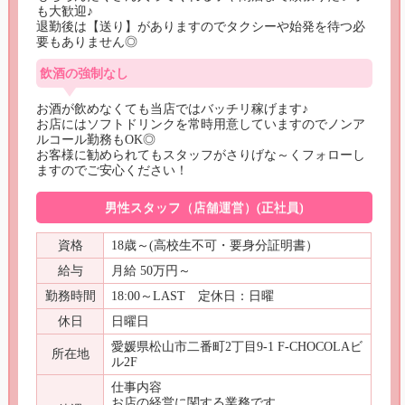
も大歓迎♪

退勤後は【送り】がありますのでタクシーや始発を待つ必
要もありません◎
飲酒の強制なし
お酒が飲めなくても当店ではバッチリ稼げます♪

お店にはソフトドリンクを常時用意していますのでノンア
ルコール勤務もOK◎

お客様に勧められてもスタッフがさりげな～くフォローし
ますのでご安心ください！
男性スタッフ（店舗運営）(正社員)
資格
18歳～(高校生不可・要身分証明書）
給与
月給 50万円～
勤務時間
18:00～LAST 定休日：日曜
休日
日曜日
愛媛県松山市二番町2丁目9-1 F-CHOCOLAビ
所在地
ル2F
仕事内容
お店の経営に関する業務です。