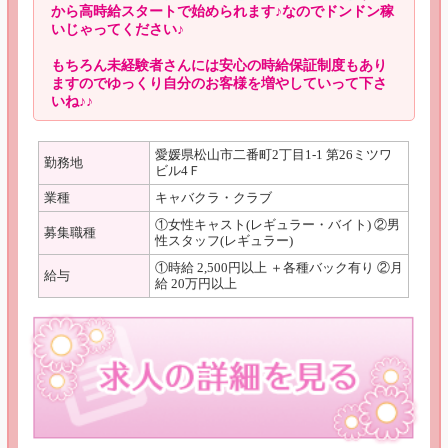
から高時給スタートで始められます♪なのでドンドン稼
いじゃってください♪
もちろん未経験者さんには安心の時給保証制度もあり
ますのでゆっくり自分のお客様を増やしていって下さ
いね♪♪
愛媛県松山市二番町2丁目1-1 第26ミツワ
勤務地
ビル4Ｆ
業種
キャバクラ・クラブ
①女性キャスト(レギュラー・バイト) ②男
募集職種
性スタッフ(レギュラー)
①時給 2,500円以上 ＋各種バック有り ②月
給与
給 20万円以上