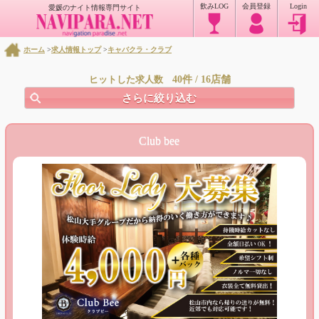
飲みLOG
会員登録
Login
愛媛のナイト情報専門サイト
ホーム
>
求人情報トップ
>
キャバクラ・クラブ
40件 / 16店舗
ヒットした求人数
さらに絞り込む
Club bee