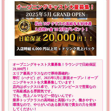
オープニングキャスト大量募集！ラウンジで日給保証
20,000円！
エリア最高クラスなので厚待遇確約♪
華灯（ハナビ）が、2025年5月に新規オープン！オープ
ニングキャストを大量募集しています！
店内はボックス11卓で、ドレスワンピースで営業なの
で高級感ある雰囲気です。
でも、売上ノルマなど一切ないんです♪
業界トップクラスの高時給と高額バック、働きやすい
環境なので、やりがいのある新天地で貴女の力を発揮
してください！