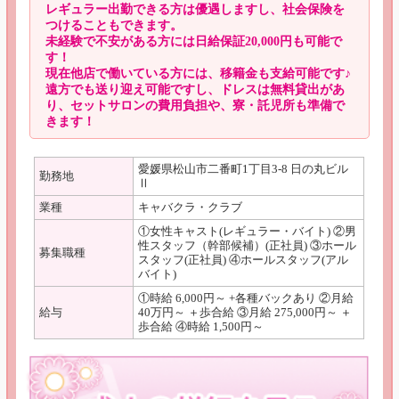
レギュラー出勤できる方は優遇しますし、社会保険を
つけることもできます。
未経験で不安がある方には日給保証20,000円も可能で
す！
現在他店で働いている方には、移籍金も支給可能です♪
遠方でも送り迎え可能ですし、ドレスは無料貸出があ
り、セットサロンの費用負担や、寮・託児所も準備で
きます！
愛媛県松山市二番町1丁目3-8 日の丸ビル
勤務地
Ⅱ
業種
キャバクラ・クラブ
①女性キャスト(レギュラー・バイト) ②男
性スタッフ（幹部候補）(正社員) ③ホール
募集職種
スタッフ(正社員) ④ホールスタッフ(アル
バイト)
①時給 6,000円～ +各種バックあり ②月給
給与
40万円～ ＋歩合給 ③月給 275,000円～ ＋
歩合給 ④時給 1,500円～