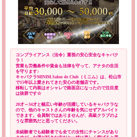
コンプライアンス（法令）重視の安心安全なキャバク
ラ！
営業も労働条件や賃金も法律を守って、アナタの生活
を守ります♪
キャバクラMINIM.Salon de Club（ミニム）は、松山市
で15年以上愛されてきた安心の老舗店です。
移転して内装はオシャレで路面店になったので注目度
は抜群です☆
20才～34才と幅広い年齢が活躍しているキャバクラな
ので、他のキャストさんの年齢を気にせずアルバイト
できます。会員制ではありませんが、高級クラブのよ
うな雰囲気だと思ってください。
未経験者でも経験者でも全ての女性にチャンスがあり