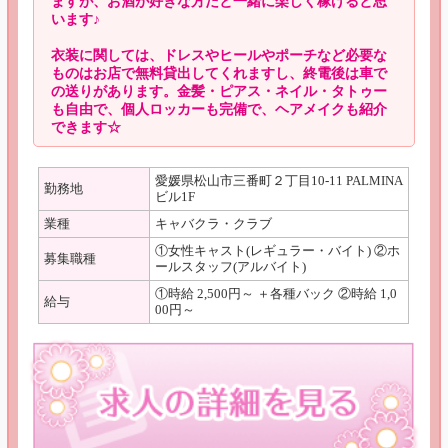
ますが、お酒が好きな方だと一緒に楽しく稼げると思
います♪
衣装に関しては、ドレスやヒールやポーチなど必要な
ものはお店で無料貸出してくれますし、終電後は車で
の送りがあります。金髪・ピアス・ネイル・タトゥー
も自由で、個人ロッカーも完備で、ヘアメイクも紹介
できます☆
愛媛県松山市三番町２丁目10-11 PALMINA
勤務地
ビル1F
業種
キャバクラ・クラブ
①女性キャスト(レギュラー・バイト) ②ホ
募集職種
ールスタッフ(アルバイト)
①時給 2,500円～ ＋各種バック ②時給 1,0
給与
00円～