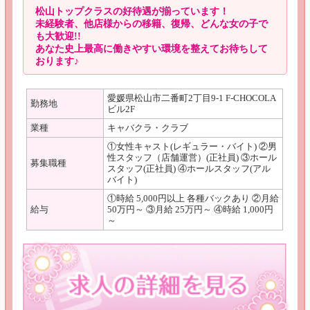
松山トップクラスの好待遇が揃っています！
未経験者、他店様からの移籍、復帰、どんな女の子で
も大歓迎!!
あなた史上最高に働きやすい環境を整えてお待ちして
おります♪
愛媛県松山市二番町2丁目9-1 F-CHOCOLA
勤務地
ビル2F
業種
キャバクラ・クラブ
①女性キャスト(レギュラー・バイト) ②男
性スタッフ（店舗運営）(正社員) ③ホール
募集職種
スタッフ(正社員) ④ホールスタッフ(アル
バイト)
①時給 5,000円以上 各種バックあり ②月給
給与
50万円～ ③月給 25万円～ ④時給 1,000円
～