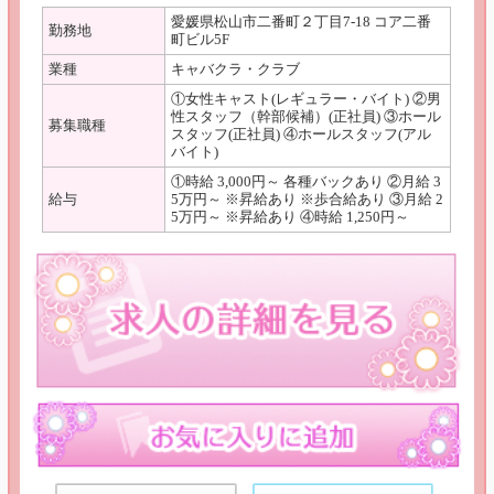
愛媛県松山市二番町２丁目7-18 コア二番
勤務地
町ビル5F
業種
キャバクラ・クラブ
①女性キャスト(レギュラー・バイト) ②男
性スタッフ（幹部候補）(正社員) ③ホール
募集職種
スタッフ(正社員) ④ホールスタッフ(アル
バイト)
①時給 3,000円～ 各種バックあり ②月給 3
給与
5万円～ ※昇給あり ※歩合給あり ③月給 2
5万円～ ※昇給あり ④時給 1,250円～