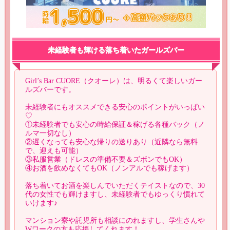
未経験者も輝ける落ち着いたガールズバー
Girl’s Bar CUORE（クオーレ）は、明るくて楽しいガー
ルズバーです。
未経験者にもオススメできる安心のポイントがいっぱい
♡
①未経験者でも安心の時給保証＆稼げる各種バック（ノ
ルマ一切なし）
②遅くなっても安心な帰りの送りあり（近隣なら無料
で、迎えも可能）
③私服営業（ドレスの準備不要＆ズボンでもOK）
④お酒を飲めなくてもOK（ノンアルでも稼げます）
落ち着いてお酒を楽しんでいただくテイストなので、30
代の女性でも輝けますし、未経験者でもゆっくり慣れて
いけます♪
マンション寮や託児所も相談にのれますし、学生さんや
Wワークの方も応援してくれます！