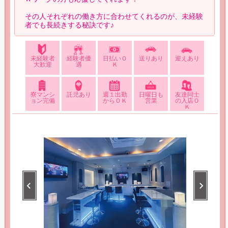
その人それぞれの働き方に合わせてくれるのが、未経験
者でも長続きする秘訣です♪
未経験者
経験者優
日払いＯ
送りあり
迎えあり
大歓迎
遇
Ｋ
寮マンシ
託児あり
週１出勤
日曜日も
友達同士
ョン完備
からＯＫ
営業
の入店Ｏ
Ｋ