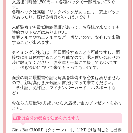
入店後は時給1,500円～＋各種バックで一部日払いOKで
す。

各種バックは高額ドリンクバックがあったり、売上バック
があったり、稼げる特典がいっぱいです！

未経験者でも最低時給保証があって、お客様が来なくても
時給カットなどはありません。

集客ノルマや売上ノルマなど一切ないので、安心して出勤
することが出来ます。

タイミングがあえば、即日面接することも可能ですし、面
接後に即日体験することも可能なので、求人問い合わせの
時に教えてください。お友達と一緒に面接してもOKです
し、付き添いについて来てもらってもOKです。

面接の時に履歴書や証明写真を準備する必要はありません
ので、顔写真付き身分証明書だけ持って来てください。
（学生証、免許証、マイナンバーカード、パスポートな
ど）

今なら入店後3ヶ月続いたら入店祝い金のプレゼントもあり
ます。
出勤は自分の都合で決められます☆
Girl's Bar CUORE（クオーレ）は、LINEで1週間ごとに出勤