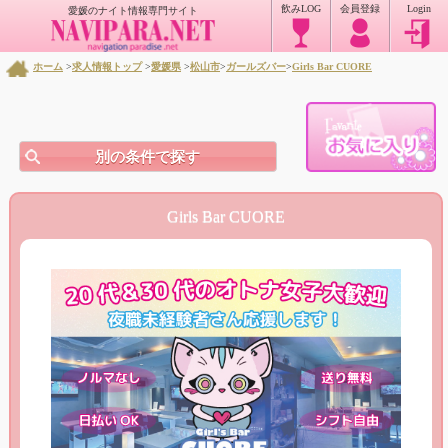
飲みLOG
会員登録
Login
愛媛のナイト情報専門サイト
ホーム
>
求人情報トップ
>
愛媛県
>
松山市
>
ガールズバー
>
Girls Bar CUORE
別の条件で探す
Girls Bar CUORE