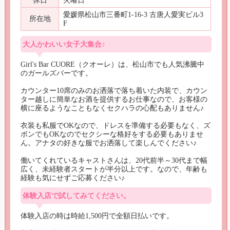
休日
火曜日
愛媛県松山市三番町1-16-3 古唐人愛実ビル3
所在地
F
大人かわいい女子大集合♪
Girl's Bar CUORE（クオーレ）は、松山市でも人気沸騰中
のガールズバーです。

カウンター10席のみのお洒落で落ち着いた内装で、カウン
ター越しに簡単なお酒を提供するお仕事なので、お客様の
横に座るようなこともなくセクハラの心配もありません♪

衣装も私服でOKなので、ドレスを準備する必要もなく、ズ
ボンでもOKなのでセクシーな格好をする必要もありませ
ん。アナタの好きな服でお洒落して楽しんでください♪

働いてくれているキャストさんは、20代前半～30代まで幅
広く、未経験者スタートが半分以上です。なので、年齢も
経験も気にせずご応募ください♪
体験入店で試してみてください。
体験入店の時は時給1,500円で全額日払いです。
